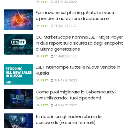
DA
ESET
18 LUGLIO 2022
Formazione sul phishing: Aiutate i vostri
dipendenti ad evitare di abboccare
DA
ESET
14 LUGLIO 2022
IDC MarketScape nomina ESET Major Player
in due report sulla sicurezza degli endpoint
di ultima generazione
DA
ESET
17 MARZO 2022
ESET interrompe tutte le nuove vendite in
Russia
DA
ESET
15 MARZO 2022
Come puoi migliorare la Cybersecurity?
Sensibilizzando i tuoi dipendenti
DA
ESET
14 MARZO 2022
5 modi in cui gli hacker rubano le
passwords (e come fermarli)