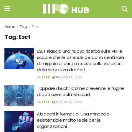
Home
Tag
Eset
Tag:
Eset
ESET rilascia una nuova ricerca sulle PMI e
scopre che le aziende perdono centinaia
di migliaia di euro a causa delle violazioni
della sicurezza dei dati
DA
ESET
10 FEBBRAIO 2023
Tappare i buchi: Come prevenire le fughe
di dati aziendali nel cloud
DA
ESET
27 OTTOBRE 2022
Attacchi informatici: Una minaccia
esistenziale molto reale per le
organizzazioni