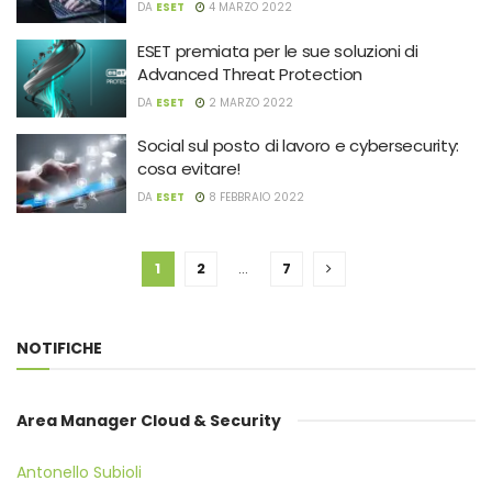
DA
ESET
4 MARZO 2022
ESET premiata per le sue soluzioni di
Advanced Threat Protection
DA
ESET
2 MARZO 2022
Social sul posto di lavoro e cybersecurity:
cosa evitare!
DA
ESET
8 FEBBRAIO 2022
1
2
…
7
NOTIFICHE
Area Manager Cloud & Security
Antonello Subioli