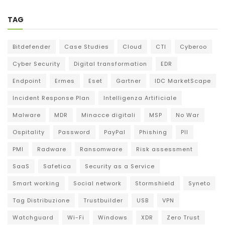
TAG
Bitdefender
Case Studies
Cloud
CTI
Cyberoo
Cyber Security
Digital transformation
EDR
Endpoint
Ermes
Eset
Gartner
IDC MarketScape
Incident Response Plan
Intelligenza Artificiale
Malware
MDR
Minacce digitali
MSP
No War
Ospitality
Password
PayPal
Phishing
PII
PMI
Radware
Ransomware
Risk assessment
SaaS
Safetica
Security as a Service
Smart working
Social network
Stormshield
Syneto
Tag Distribuzione
Trustbuilder
USB
VPN
Watchguard
Wi-Fi
Windows
XDR
Zero Trust