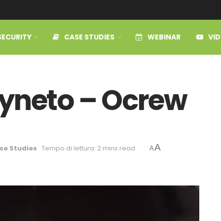
SECURITY
CASE STUDIES
WEBINAR
VI
Syneto – Ocrew
A
se Studies
Tempo di lettura: 2 mins read
A