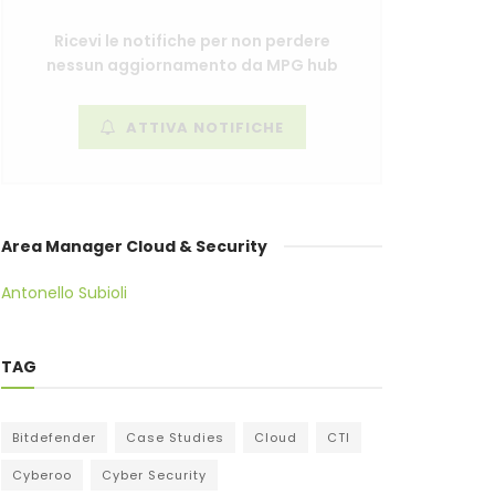
Ricevi le notifiche per non perdere
nessun aggiornamento da MPG hub
ATTIVA NOTIFICHE
Area Manager Cloud & Security
Antonello Subioli
TAG
Bitdefender
Case Studies
Cloud
CTI
Cyberoo
Cyber Security