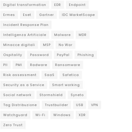
Digital transformation
EDR
Endpoint
Ermes
Eset
Gartner
IDC MarketScape
Incident Response Plan
Intelligenza Artificiale
Malware
MDR
Minacce digitali
MSP
No War
Ospitality
Password
PayPal
Phishing
PII
PMI
Radware
Ransomware
Risk assessment
SaaS
Safetica
Security as a Service
Smart working
Social network
Stormshield
Syneto
Tag Distribuzione
Trustbuilder
USB
VPN
Watchguard
Wi-Fi
Windows
XDR
Zero Trust