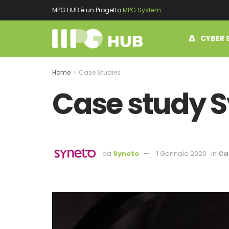
MPG HUB è un Progetto
MPG System
CYBER 
Home
Case Studies
Case study 
da
Syneto
1 Gennaio 2020
in
Ca