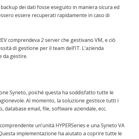
l backup dei dati fosse eseguito in maniera sicura ed
tessero essere recuperati rapidamente in caso di
REV comprendeva 2 server che gestivano VM, e ciò
tà di gestione per il team dell’IT. L’azienda
e da gestire.
ne Syneto, poiché questa ha soddisfatto tutte le
gionevole. Al momento, la soluzione gestisce tutti i
o, database email, file, software aziendale, ecc.
e comprendente un’unità HYPERSeries e una Syneto VA
 Questa implementazione ha aiutato a coprire tutte le