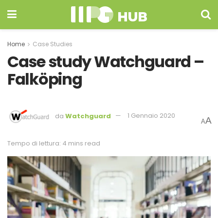
Home
Case Studies
Case study Watchguard –
Falköping
da
Watchguard
1 Gennaio 2020
A
A
Tempo di lettura: 4 mins read