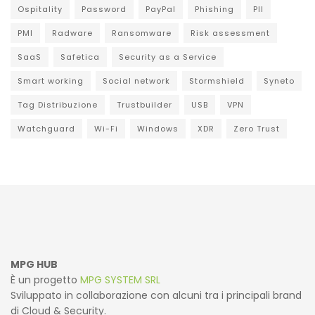
Ospitality
Password
PayPal
Phishing
PII
PMI
Radware
Ransomware
Risk assessment
SaaS
Safetica
Security as a Service
Smart working
Social network
Stormshield
Syneto
Tag Distribuzione
Trustbuilder
USB
VPN
Watchguard
Wi-Fi
Windows
XDR
Zero Trust
MPG HUB
È un progetto
MPG SYSTEM SRL
Sviluppato in collaborazione con alcuni tra i principali brand
di Cloud & Security.