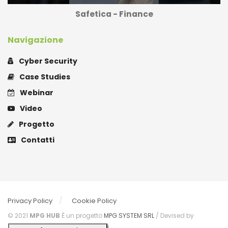
Safetica - Finance
Navigazione
Cyber Security
Case Studies
Webinar
Video
Progetto
Contatti
Privacy Policy
Cookie Policy
© 2021
MPG HUB
È un progetto
MPG SYSTEM SRL
/ Devised by
CONQUISTA©
of
Strategie Digitali.