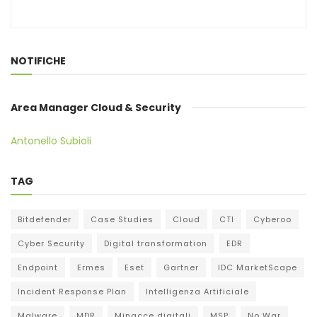
NOTIFICHE
Area Manager Cloud & Security
Antonello Subioli
TAG
Bitdefender
Case Studies
Cloud
CTI
Cyberoo
Cyber Security
Digital transformation
EDR
Endpoint
Ermes
Eset
Gartner
IDC MarketScape
Incident Response Plan
Intelligenza Artificiale
Malware
MDR
Minacce digitali
MSP
No War