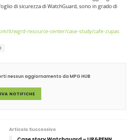
foglio di sicurezza di WatchGuard, sono in grado di
om/it/wgrd-resource-center/case-study/cafe-zupas
d
rderti nessun aggiornamento da MPG HUB
IVA NOTIFICHE
Articolo Successivo
Case story Watchguard – UR&PENN