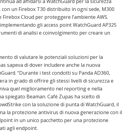
ontinua ad affidarsi a WatchGuard per la sicurezza
ti, con un Firebox T30 distribuito in ogni sede, M300
 e Firebox Cloud per proteggere l’ambiente AWS.
te implementando gli access point WatchGuard AP325
trumenti di analisi e coinvolgimento per creare un
ento di valutare le potenziali soluzioni per la
pas sapeva di dover includere anche la nuova
Guard. “Durante i test condotti su Panda AD360,
 in grado di offrire gli stessi livelli di sicurezza e
niva quel miglioramento nel reporting e nella
ha spiegato Beaman. Café Zupas ha scelto di
owdStrike con la soluzione di punta di WatchGuard, il
 la protezione antivirus di nuova generazione con il
ndpoint in un unico pacchetto per una protezione
ti agli endpoint.