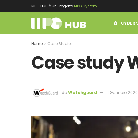
MPG HUB è un Progetto
MPG System
CYBER 
Home
Case Studies
Case study 
da
Watchguard
1 Gennaio 2020