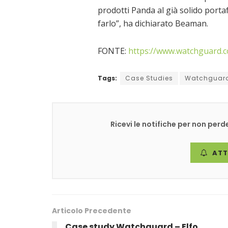
prodotti Panda al già solido porta
farlo”, ha dichiarato Beaman.
FONTE:
https://www.watchguard.c
Tags:
Case Studies
Watchguar
Ricevi le notifiche per non pe
ATT
Articolo Precedente
Case study Watchguard – Elfo