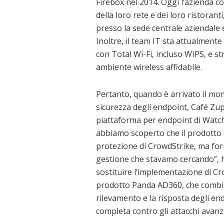
Firebox nel 2014. Oggi l’azienda c
della loro rete e dei loro ristoran
presso la sede centrale aziendale
Inoltre, il team IT sta attualmen
con Total Wi-Fi, incluso WIPS, e s
ambiente wireless affidabile.
Pertanto, quando è arrivato il mom
sicurezza degli endpoint, Café Zu
piattaforma per endpoint di Watch
abbiamo scoperto che il prodotto era
protezione di CrowdStrike, ma for
gestione che stavamo cercando”, 
sostituire l’implementazione di Cr
prodotto Panda AD360, che combina
rilevamento e la risposta degli e
completa contro gli attacchi avanza