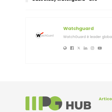
Watchguard
WatchGuard è leader globale
Artico