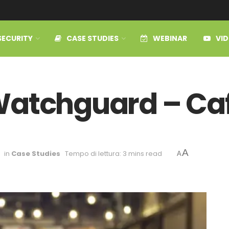
SECURITY
CASE STUDIES
WEBINAR
VI
Watchguard – Ca
A
in
Case Studies
Tempo di lettura: 3 mins read
A