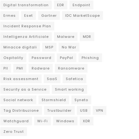
Digital transformation
EDR
Endpoint
Ermes
Eset
Gartner
IDC MarketScape
Incident Response Plan
Intelligenza Artificiale
Malware
MDR
Minacce digitali
MSP
No War
Ospitality
Password
PayPal
Phishing
PII
PMI
Radware
Ransomware
Risk assessment
SaaS
Safetica
Security as a Service
Smart working
Social network
Stormshield
Syneto
Tag Distribuzione
Trustbuilder
USB
VPN
Watchguard
Wi-Fi
Windows
XDR
Zero Trust