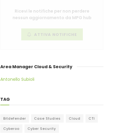
Ricevi le notifiche per non perdere
nessun aggiornamento da MPG hub
ATTIVA NOTIFICHE
Area Manager Cloud & Security
Antonello Subioli
TAG
Bitdefender
Case Studies
Cloud
CTI
Cyberoo
Cyber Security