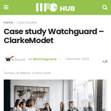
Home
Case Studies
Case study Watchguard –
ClarkeModet
da
Watchguard
1 Gennaio 2020
A
A
Tempo di lettura: 3 mins read