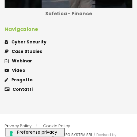
Safetica - Finance
Navigazione
Cyber Security
Case Studies
Webinar
Video
Progetto
Contatti
Privacy Policy
Cookie Policy
© 2021
MPG HUB
È un progetto
MPG SYSTEM SRL
/ Devised by