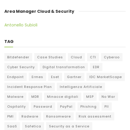
Area Manager Cloud & Security
Antonello Subioli
TAG
Bitdefender
Case Studies
Cloud
CTI
Cyberoo
Cyber Security
Digital transformation
EDR
Endpoint
Ermes
Eset
Gartner
IDC MarketScape
Incident Response Plan
Intelligenza Artificiale
Malware
MDR
Minacce digitali
MSP
No War
Ospitality
Password
PayPal
Phishing
PII
PMI
Radware
Ransomware
Risk assessment
SaaS
Safetica
Security as a Service