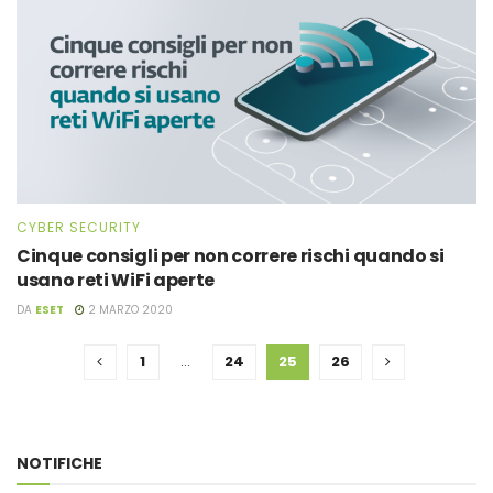
CYBER SECURITY
Cinque consigli per non correre rischi quando si
usano reti WiFi aperte
DA
ESET
2 MARZO 2020
1
…
24
25
26
NOTIFICHE