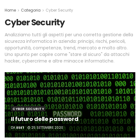
Home
Categoria
Cyber Security
Cyber Security
Analizziamo tutti gli aspetti per una corretta gestione della
sicurezza informatica in azienda: principi, rischi, pericoli,
opportunità, competenze, trend, mercato e molto altro.
Uno spunto per capire come "stare al sicuro" da attacchi
hacker, cybercrime e altre minacce informatiche.
CYBER SECURITY
Il futuro delle password
DA
ESET
25 SETTEMBRE 2020