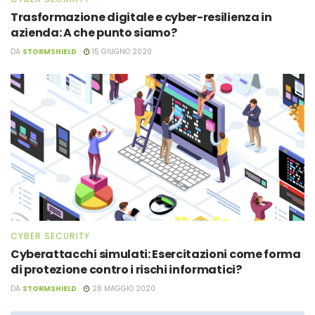
Trasformazione digitale e cyber-resilienza in
azienda: A che punto siamo?
DA
STORMSHIELD
15 GIUGNO 2020
CYBER SECURITY
Cyberattacchi simulati: Esercitazioni come forma
di protezione contro i rischi informatici?
DA
STORMSHIELD
28 MAGGIO 2020